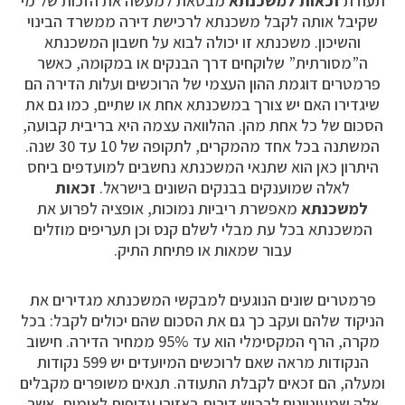
תעודת
זכאות למשכנתא
מבטאת למעשה את הזכות של מי
שקיבל אותה לקבל משכנתא לרכישת דירה ממשרד הבינוי
והשיכון. משכנתא זו יכולה לבוא על חשבון המשכנתא
ה”מסורתית” שלוקחים דרך הבנקים או במקומה, כאשר
פרמטרים דוגמת ההון העצמי של הרוכשים ועלות הדירה הם
שיגדירו האם יש צורך במשכנתא אחת או שתיים, כמו גם את
הסכום של כל אחת מהן. ההלוואה עצמה היא בריבית קבועה,
המשתנה בכל אחד מהמקרים, לתקופה של 10 עד 30 שנה.
היתרון כאן הוא שתנאי המשכנתא נחשבים למועדפים ביחס
לאלה שמוענקים בבנקים השונים בישראל.
זכאות
למשכנתא
מאפשרת ריביות נמוכות, אופציה לפרוע את
המשכנתא בכל עת מבלי לשלם קנס וכן תעריפים מוזלים
עבור שמאות או פתיחת התיק.
פרמטרים שונים הנוגעים למבקשי המשכנתא מגדירים את
הניקוד שלהם ועקב כך גם את הסכום שהם יכולים לקבל: בכל
מקרה, הרף המקסימלי הוא עד 95% ממחיר הדירה. חישוב
הנקודות מראה שאם לרוכשים המיועדים יש 599 נקודות
ומעלה, הם זכאים לקבלת התעודה. תנאים משופרים מקבלים
אלה שמעוניינים לרכוש דירות באזורי עדיפות לאומית, אשר